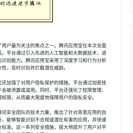
了用户最为关注的焦点之一。腾讯应用宝在本次全面
设。平台通过引入先进的人工智能和大数据技术，进
的识别能力。腾讯应用宝采用了深度学习和行为分析
全性，及时识别并拦截潜在威胁。
宝还加强了对用户隐私保护的措施。平台通过加密技
不会被泄露或滥用。同时，平台还强化了权限管理，
感权限，从而最大限度地保障用户的隐私安全。
腾讯安全团队的技术力量，推出了针对恶意应用的自
析，能够智能识别不合规或潜在有害的应用，并快速
全标准。这一系列安全措施，极大地提升了用户对平