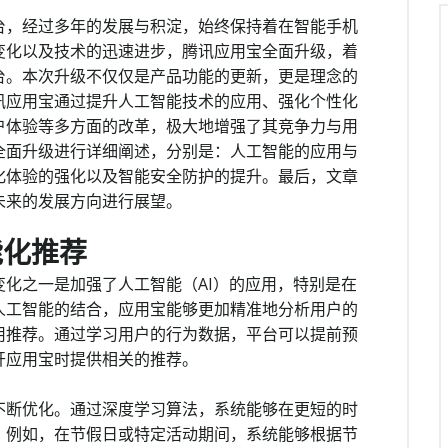
台，经过多年的发展与积淀，始终保持着在智能手机
变化以及技术的迅速进步，腾讯应用宝全面升级，着
台。本次升级不仅仅是产品功能的更新，更是理念的
讯应用宝通过提升人工智能技术的应用、强化个性化
户体验等多方面的改革，极大地增强了其竞争力与用
全面升级进行详细阐述，分别是：人工智能的应用与
化体验的强化以及智能安全防护的提升。最后，文章
未来的发展方向进行展望。
能化推荐
化之一是加强了人工智能（AI）的应用，特别是在
人工智能的结合，应用宝能够更加精准地分析用户的
用推荐。通过学习用户的行为数据，平台可以提前预
开应用宝时提供相关的推荐。
不断优化。通过深度学习算法，系统能够在更短的时
。例如，在节假日或特定活动期间，系统能够根据节