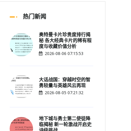
热门新闻
奥特曼卡片珍贵度排行揭
秘 各大经典卡片的稀有程
度与收藏价值分析
2026-08-06 07:15:53
大话战国：穿越时空的智
勇较量与英雄风云再现
2026-08-05 07:21:32
地下城与勇士第二使徒降
临揭秘 新一轮激战开启史
诗级挑战