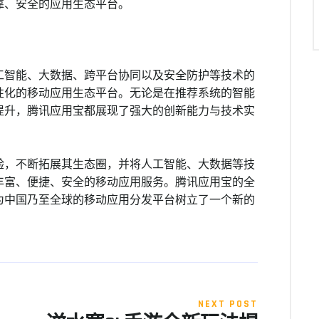
靠、安全的应用生态平台。
工智能、大数据、跨平台协同以及安全防护等技术的
性化的移动应用生态平台。无论是在推荐系统的智能
提升，腾讯应用宝都展现了强大的创新能力与技术实
验，不断拓展其生态圈，并将人工智能、大数据等技
丰富、便捷、安全的移动应用服务。腾讯应用宝的全
为中国乃至全球的移动应用分发平台树立了一个新的
NEXT POST