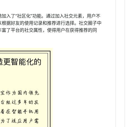
加入了“社区化”功能。通过加入社交元素，用户不
以根据好友的使用记录和推荐进行选择。社交圈子中
丰富了平台的社交属性，使得用户在获得推荐的同
。