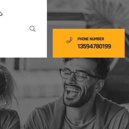
心
PHONE NUMBER
13594780199