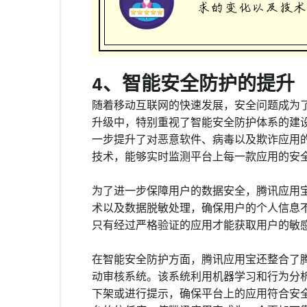
4、智能安全防护的提升
随着移动互联网的快速发展，安全问题成为
升级中，特别重视了智能安全防护体系的建
一步提升了对恶意软件、病毒以及欺诈应用
技术，能够实时监测平台上每一款应用的安
为了进一步保障用户的数据安全，腾讯应用
术以及数据脱敏处理，确保用户的个人信息
只有经过严格验证的应用才能获取用户的敏
在智能安全防护方面，腾讯应用宝还整合了
动审核系统。该系统利用机器学习和行为分
下架或进行提示，确保平台上的应用符合安