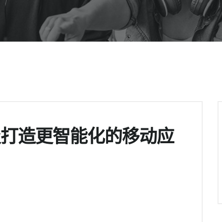
级打造更智能化的移动应