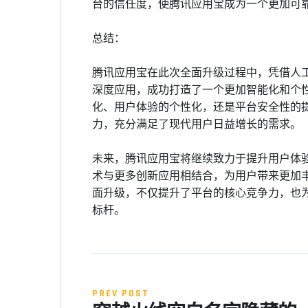
台的信任度，使腾讯应用宝成为一个更加可
总结：
腾讯应用宝在此次全面升级过程中，凭借人
深度应用，成功打造了一个更加智能化和个
化、用户体验的个性化，还是平台安全性的
力，充分满足了现代用户日益增长的需求。
未来，腾讯应用宝将继续致力于提升用户体
术与更多创新应用相结合，为用户带来更加
面升级，不仅提升了平台的核心竞争力，也
标杆。
PREV POST