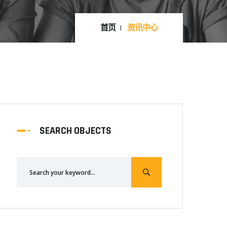
首页
资讯中心
SEARCH OBJECTS