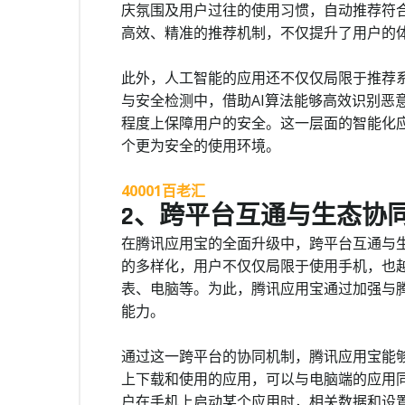
庆氛围及用户过往的使用习惯，自动推荐符
高效、精准的推荐机制，不仅提升了用户的
此外，人工智能的应用还不仅仅局限于推荐系
与安全检测中，借助AI算法能够高效识别恶
程度上保障用户的安全。这一层面的智能化
个更为安全的使用环境。
40001百老汇
2、跨平台互通与生态协
在腾讯应用宝的全面升级中，跨平台互通与
的多样化，用户不仅仅局限于使用手机，也
表、电脑等。为此，腾讯应用宝通过加强与
能力。
通过这一跨平台的协同机制，腾讯应用宝能
上下载和使用的应用，可以与电脑端的应用
户在手机上启动某个应用时，相关数据和设