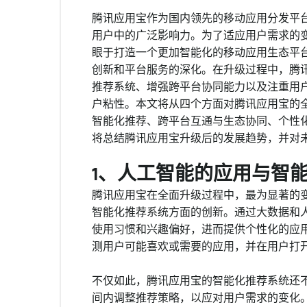
腾讯应用宝作为国内领先的移动应用分发平
用户中的广泛影响力。为了适应用户需求的
眼于打造一个更加智能化的移动应用生态平
创新和平台服务的深化。在升级过程中，腾
推荐系统、增强跨平台协同能力以及注重用
户粘性。本文将从四个方面对腾讯应用宝的
智能化推荐、跨平台互通与生态协同、个性
将总结腾讯应用宝升级后的发展趋势，并对
1、人工智能的应用与智
腾讯应用宝在全面升级过程中，最为显著的变
智能化推荐系统方面的创新。通过大数据和
使用习惯和兴趣偏好，进而提供个性化的应
测用户可能喜欢或需要的应用，并在用户打
不仅如此，腾讯应用宝的智能化推荐系统还
间内调整推荐策略，以应对用户需求的变化