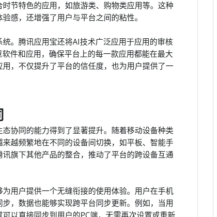
合时节特色的应用，如旅游类、购物类应用等。这种
体验感，还增强了用户与平台之间的粘性。
统。腾讯应用宝还将AI技术广泛应用于应用的审核
意软件和应用，确保平台上的每一款应用都能在最大
应用，不仅提升了平台的信任度，也为用户提供了一
同
生态协同的能力得到了显著提升。随着移动设备种类
越来越频繁地在不同的设备间切换，如平板、智能手
腾讯旗下其他产品的整合，推动了平台的跨设备互通
够为用户提供一个无缝衔接的使用体验。用户在手机
同步，数据也能够实现跨平台同步更新。例如，当用
置可以直接同步到用户的PC端，无需再次设置或重新